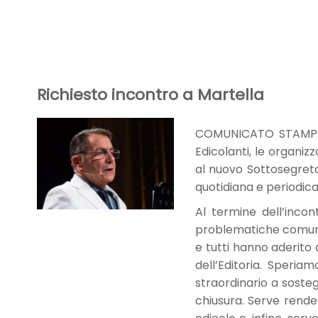
Richiesto incontro a Martella
COMUNICATO STAMPA - 
Edicolanti, le organiz
al nuovo Sottosegretar
quotidiana e periodica i
Al termine dell’incon
problematiche comuni 
e tutti hanno aderito 
dell’Editoria. Speria
straordinario a sosteg
chiusura. Serve render