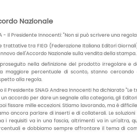
ccordo Nazionale
 Presidente Innocenti: "Non si può scrivere una regola e 
e trattative tra FIEG (Federazione Italiana Editori Giornali
l rinnovo dell'Accordo Nazionale sulla vendita della stampa.
roseguito nella definizione del prodotto irregolare e del
la maggiore percentuale di sconto, stanno cercando di 
spetto alla regola.
ro il Presidente SNAG Andrea Innocenti ha dichiarato "Le 
d un accordo per dare un segnale alla categoria, gli Edito
poi fissare mille eccezioni. Stiamo lavorando, ma è diffici
o ancora parlare di inserti e di collaterali. Le soluzion
 i requisiti va in una fascia, altrimenti va in un'altra
rcentuali e dobbiamo sempre affrontare il tema di co