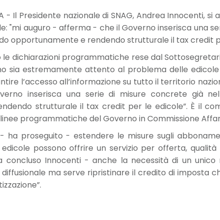
l Presidente nazionale di SNAG, Andrea Innocenti, si ap
e: "mi auguro - afferma - che il Governo inserisca una ser
do opportunamente e rendendo strutturale il tax credit pe
le dichiarazioni programmatiche rese dal Sottosegretar
o sia estremamente attento al problema delle edicole c
tire l’accesso all’informazione su tutto il territorio naz
erno inserisca una serie di misure concrete già nell
dendo strutturale il tax credit per le edicole”. È il 
inee programmatiche del Governo in Commissione Affari C
 ha proseguito - estendere le misure sugli abbonamenti
e edicole possono offrire un servizio per offerta, qualità
a concluso Innocenti - anche la necessità di un unico n
 diffusionale ma serve ripristinare il credito di imposta
tizzazione”.