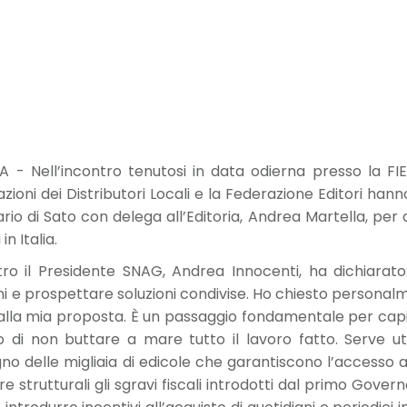
Nell’incontro tenutosi in data odierna presso la FIEG 
zazioni dei Distributori Locali e la Federazione Editori ha
io di Sato con delega all’Editoria, Andrea Martella, per 
n Italia.
tro il Presidente SNAG, Andrea Innocenti, ha dichiarat
e prospettare soluzioni condivise. Ho chiesto personalme
alla mia proposta. È un passaggio fondamentale per capire
mo di non buttare a mare tutto il lavoro fatto. Serve ut
no delle migliaia di edicole che garantiscono l’accesso al
e strutturali gli sgravi fiscali introdotti dal primo Gover