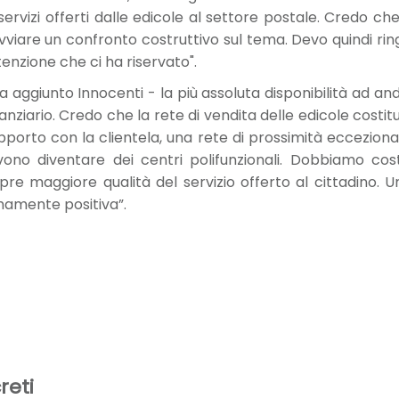
ervizi offerti dalle edicole al settore postale. Credo che
avviare un confronto costruttivo sul tema. Devo quindi r
tenzione che ci ha riservato".
a aggiunto Innocenti - la più assoluta disponibilità ad a
inanziario. Credo che la rete di vendita delle edicole costi
apporto con la clientela, una rete di prossimità eccezio
vono diventare dei centri polifunzionali. Dobbiamo cos
e maggiore qualità del servizio offerto al cittadino. 
mamente positiva”.
reti