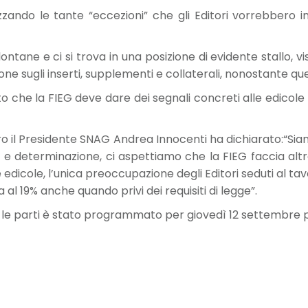
zando le tante “eccezioni” che gli Editori vorrebbero ins
ontane e ci si trova in una posizione di evidente stallo, 
 sugli inserti, supplementi e collaterali, nonostante ques
 che la FIEG deve dare dei segnali concreti alle edicole s
o il Presidente SNAG Andrea Innocenti ha dichiarato:“Siam
à e determinazione, ci aspettiamo che la FIEG faccia alt
lle edicole, l’unica preoccupazione degli Editori seduti al ta
 al 19% anche quando privi dei requisiti di legge”.
 le parti è stato programmato per giovedì 12 settembre p.