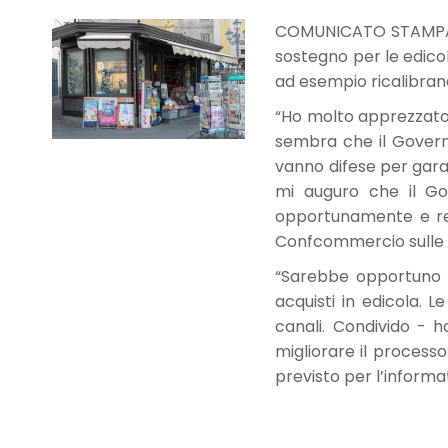
COMUNICATO STAMPA - I
sostegno per le edicol
ad esempio ricalibran
“Ho molto apprezzato 
sembra che il Govern
vanno difese per garan
mi auguro che il Gov
opportunamente e ren
Confcommercio sulle l
“Sarebbe opportuno -
acquisti in edicola. L
canali. Condivido - h
migliorare il processo
previsto per l’informa