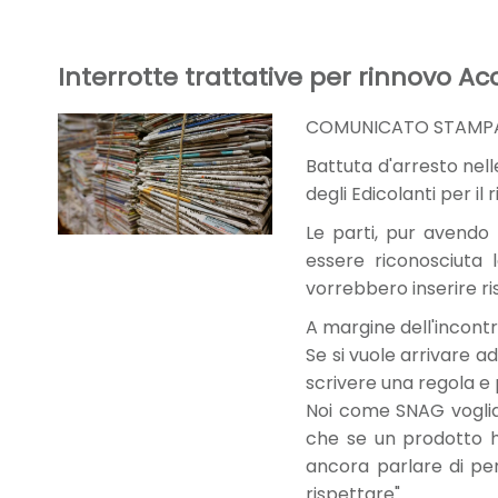
Interrotte trattative per rinnovo A
COMUNICATO STAMPA - Il
Battuta d'arresto nell
degli Edicolanti per i
Le parti, pur avendo p
essere riconosciuta 
vorrebbero inserire ri
A margine dell'incont
Se si vuole arrivare a
scrivere una regola e 
Noi come SNAG vogliam
che se un prodotto ha
ancora parlare di pe
rispettare".