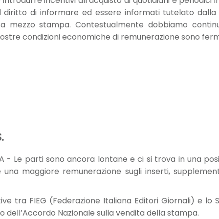
e introdurre incentivi all’acquisto di quotidiani e periodici
l diritto di informare ed essere informati tutelato dall
 a mezzo stampa. Contestualmente dobbiamo continuar
ostre condizioni economiche di remunerazione sono ferme
.
e parti sono ancora lontane e ci si trova in una posizio
una maggiore remunerazione sugli inserti, supplementi 
ve tra FIEG (Federazione Italiana Editori Giornali) e lo 
ovo dell’Accordo Nazionale sulla vendita della stampa.