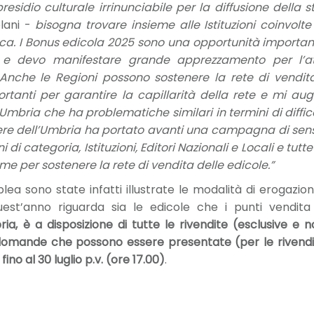
residio culturale irrinunciabile per la diffusione della
lani -
bisogna trovare insieme alle Istituzioni coinvolte 
ca. I Bonus edicola 2025 sono una opportunità importante 
 e devo manifestare grande apprezzamento per l’at
. Anche le Regioni possono sostenere la rete di vendita
portanti per garantire la capillarità della rete e mi 
mbria che ha problematiche similari in termini di diffic
riere dell’Umbria ha portato avanti una campagna di sens
di categoria, Istituzioni, Editori Nazionali e Locali e tut
e per sostenere la rete di vendita delle edicole.”
lea sono state infatti illustrate le modalità di erogaz
est’anno riguarda sia le edicole che i punti vendit
 è a disposizione di tutte le rivendite (esclusive e no
omande che possono essere presentate (per le rivendite
 fino al 30 luglio p.v. (ore 17.00)
.