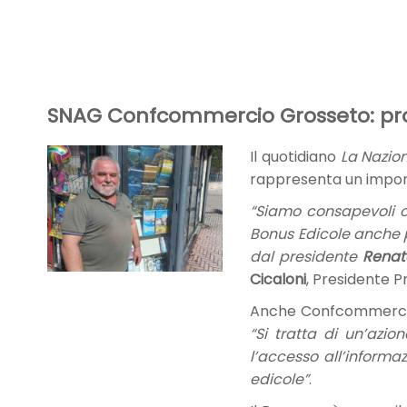
SNAG Confcommercio Grosseto: pronti
Il quotidiano
La Nazio
rappresenta un importa
“Siamo consapevoli ch
Bonus Edicole anche pe
dal presidente
Renat
Cicaloni
, Presidente 
Anche Confcommercio 
“Si tratta di un’azi
l’accesso all’informaz
edicole”
.