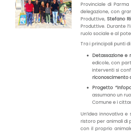
Provinciale di Parm
delegazione, con grand
Produttive,
Stefano Ri
Produttive. Durante l’
ruolo sociale e al pote
Tra i principali punti d
Detassazione e ri
edicole, con par
interventi si co
riconoscimento d
Progetto “Infopo
assumano un ruolo
Comune e i cittadin
Un’idea innovativa e 
ristoro per animali di 
con il proprio animale