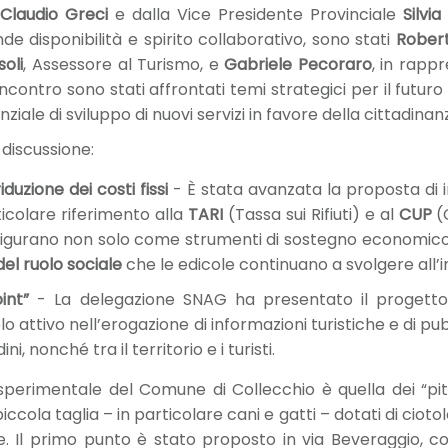
a
Claudio Greci
e dalla Vice Presidente Provinciale
Silvia
e disponibilità e spirito collaborativo, sono stati
Robert
soli
, Assessore al Turismo, e
Gabriele Pecoraro
, in rappr
incontro sono stati affrontati temi strategici per il futuro
nziale di sviluppo di nuovi servizi in favore della cittadinan
i discussione:
duzione dei costi fissi
- È stata avanzata la proposta di i
ticolare riferimento alla
TARI
(Tassa sui Rifiuti) e al
CUP
(
nfigurano non solo come strumenti di sostegno economico
el ruolo sociale
che le edicole continuano a svolgere all’i
int”
- La delegazione SNAG ha presentato il progetto “I
 attivo nell’erogazione di informazioni turistiche e di pubb
i, nonché tra il territorio e i turisti.
sperimentale del Comune di Collecchio è quella dei “pits
piccola taglia – in particolare cani e gatti – dotati di cioto
. Il primo punto è stato proposto in via Beveraggio, con 