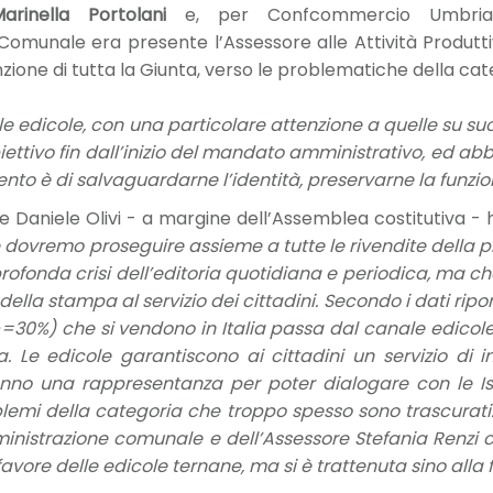
arinella Portolani
e, per Confcommercio Umbri
Comunale era presente l’Assessore alle Attività Produtt
ione di tutta la Giunta, verso le problematiche della cat
elle edicole, con una particolare attenzione a quelle su su
iettivo fin dall’inizio del mandato amministrativo, ed a
ntento è di salvaguardarne l’identità, preservarne la funzio
te Daniele Olivi - a margine dell’Assemblea costitutiva -
 dovremo proseguire assieme a tutte le rivendite della pr
profonda crisi dell’editoria quotidiana e periodica, ma 
 della stampa al servizio dei cittadini. Secondo i dati ripor
>=30%) che si vendono in Italia passa dal canale edicole. 
. Le edicole garantiscono ai cittadini un servizio di i
anno una rappresentanza per poter dialogare con le Isti
roblemi della categoria che troppo spesso sono trascur
mministrazione comunale e dell’Assessore Stefania Renzi c
avore delle edicole ternane, ma si è trattenuta sino alla fi