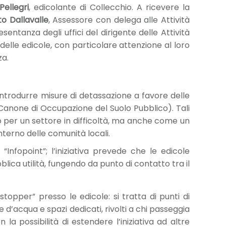
 Pellegri
, edicolante di Collecchio. A ricevere la
o Dallavalle
, Assessore con delega alle Attività
esentanza degli uffici del dirigente delle Attività
 delle edicole, con particolare attenzione al loro
za.
ntrodurre misure di detassazione a favore delle
Canone di Occupazione del Suolo Pubblico). Tali
 per un settore in difficoltà, ma anche come un
nterno delle comunità locali.
nfopoint”; l’iniziativa prevede che le edicole
lica utilità, fungendo da punto di contatto tra il
topper” presso le edicole: si tratta di punti di
le d’acqua e spazi dedicati, rivolti a chi passeggia
la possibilità di estendere l’iniziativa ad altre