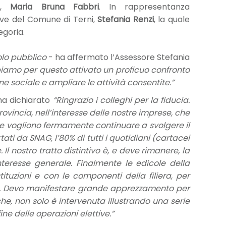
a,
Maria Bruna Fabbri
. In rappresentanza
ive del Comune di Terni,
Stefania Renzi
, la quale
egoria.
olo pubblico
- ha affermato l’Assessore Stefania
bbiamo per questo attivato un proficuo confronto
ne sociale e ampliare le attività consentite.”
 ha dichiarato
“Ringrazio i colleghi per la fiducia.
ovincia, nell’interesse delle nostre imprese, che
che vogliono fermamente continuare a svolgere il
tati da SNAG, l’80% di tutti i quotidiani (cartacei
Il nostro tratto distintivo è, e deve rimanere, la
nteresse generale. Finalmente le edicole della
tuzioni e con le componenti della filiera, per
ati. Devo manifestare grande apprezzamento per
he, non solo è intervenuta illustrando una serie
ne delle operazioni elettive.”