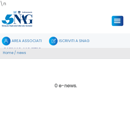
\n
AREA ASSOCIATI
ISCRIVITI A SNAG
Ultime notizie
Home
/
news
0 e-news.