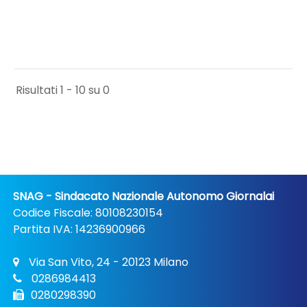
Risultati 1 - 10 su 0
SNAG - Sindacato Nazionale Autonomo Giornalai
Codice Fiscale: 80108230154
Partita IVA: 14236900966
Via San Vito, 24 - 20123 Milano
0286984413
0280298390