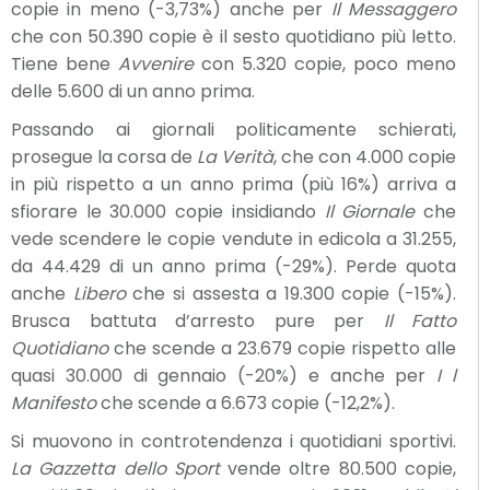
copie in meno (-3,73%) anche per
Il Messaggero
che con 50.390 copie è il sesto quotidiano più letto.
Tiene bene
Avvenire
con 5.320 copie, poco meno
delle 5.600 di un anno prima.
Passando ai giornali politicamente schierati,
prosegue la corsa de
La Verità
, che con 4.000 copie
in più rispetto a un anno prima (più 16%) arriva a
sfiorare le 30.000 copie insidiando
Il Giornale
che
vede scendere le copie vendute in edicola a 31.255,
da 44.429 di un anno prima (-29%). Perde quota
anche
Libero
che si assesta a 19.300 copie (-15%).
Brusca battuta d’arresto pure per
Il Fatto
Quotidiano
che scende a 23.679 copie rispetto alle
quasi 30.000 di gennaio (-20%) e anche per
I
l
Manifesto
che scende a 6.673 copie (-12,2%).
Si muovono in controtendenza i quotidiani sportivi.
La Gazzetta dello Sport
vende oltre 80.500 copie,