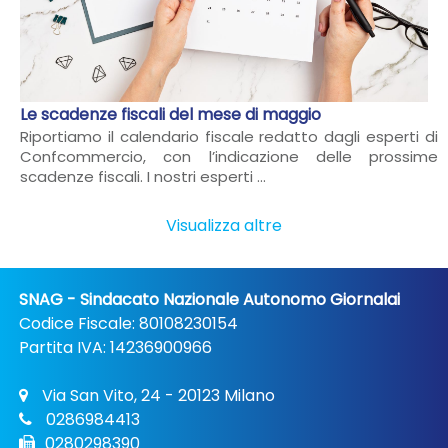
Le scadenze fiscali del mese di maggio
Riportiamo il calendario fiscale redatto dagli esperti di
Confcommercio, con l’indicazione delle prossime
scadenze fiscali. I nostri esperti ...
Visualizza altre
SNAG - Sindacato Nazionale Autonomo Giornalai
Codice Fiscale: 80108230154
Partita IVA: 14236900966
Via San Vito, 24 - 20123 Milano
0286984413
0280298390