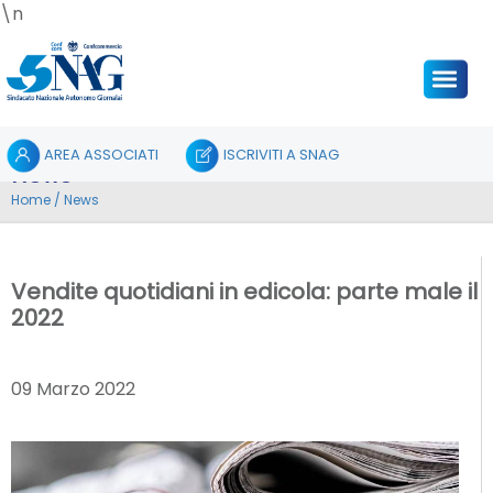
\n
AREA ASSOCIATI
ISCRIVITI A SNAG
News
Home
/
News
Vendite quotidiani in edicola: parte male il
2022
09 Marzo 2022