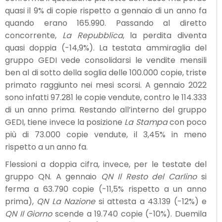
quasi il 9% di copie rispetto a gennaio di un anno fa
quando erano 165.990. Passando al diretto
concorrente,
La Repubblica
, la perdita diventa
quasi doppia (-14,9%). La testata ammiraglia del
gruppo GEDI vede consolidarsi le vendite mensili
ben al di sotto della soglia delle 100.000 copie, triste
primato raggiunto nei mesi scorsi. A gennaio 2022
sono infatti 97.281 le copie vendute, contro le 114.333
di un anno prima. Restando all’interno del gruppo
GEDI, tiene invece la posizione
La Stampa
con poco
più di 73.000 copie vendute, il 3,45% in meno
rispetto a un anno fa.
Flessioni a doppia cifra, invece, per le testate del
gruppo QN. A gennaio
QN Il Resto del Carlino
si
ferma a 63.790 copie (-11,5% rispetto a un anno
prima),
QN La Nazione
si attesta a 43.139 (-12%) e
QN Il Giorno
scende a 19.740 copie (-10%). Duemila