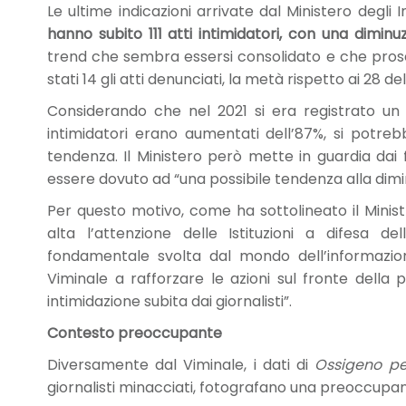
Le ultime indicazioni arrivate dal Ministero degli
hanno subito 111 atti intimidatori, con una dimin
trend che sembra essersi consolidato e che prose
stati 14 gli atti denunciati, la metà rispetto ai 28 d
Considerando che nel 2021 si era registrato un
intimidatori erano aumentati dell’87%, si potreb
tendenza. Il Ministero però mette in guardia dai
essere dovuto ad “una possibile tendenza alla dimi
Per questo motivo, come ha sottolineato il Minist
alta l’attenzione delle Istituzioni a difesa dell
fondamentale svolta dal mondo dell’informazi
Viminale a rafforzare le azioni sul fronte della
intimidazione subita dai giornalisti”.
Contesto preoccupante
Diversamente dal Viminale, i dati di
Ossigeno per
giornalisti minacciati, fotografano una preoccupante