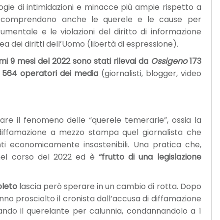
logie di intimidazioni e minacce più ampie rispetto a
 e comprendono anche le querele e le cause per
entale e le violazioni del diritto di informazione
a dei diritti dell’Uomo (libertà di espressione).
imi 9 mesi del 2022 sono stati rilevai da
Ossigeno
173
di 564 operatori dei media
(giornalisti, blogger, video
are il fenomeno delle “querele temerarie”, ossia la
 diffamazione a mezzo stampa quel giornalista che
nti economicamente insostenibili. Una pratica che,
el corso del 2022 ed è
“frutto di una legislazione
oleto
lascia però sperare in un cambio di rotta. Dopo
anno prosciolto il cronista dall’accusa di diffamazione
gando il querelante per calunnia, condannandolo a 1