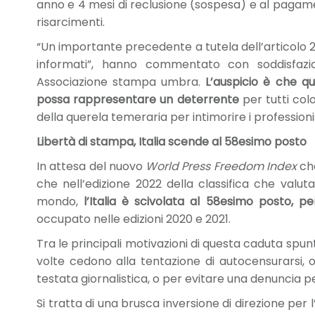
anno e 4 mesi di reclusione (sospesa) e al pagament
risarcimenti.
“Un importante precedente a tutela dell’articolo 21 
informati”, hanno commentato con soddisfazi
Associazione stampa umbra.
L’auspicio è che
qu
possa rappresentare un deterrente
per tutti col
della querela temeraria per intimorire i professioni
Libertà di stampa, Italia scende al 58esimo posto
In attesa del nuovo
World Press Freedom Index
che
che nell’edizione 2022 della classifica che valuta
mondo,
l’Italia è scivolata al 58esimo posto, p
occupato nelle edizioni 2020 e 2021.
Tra le principali motivazioni di questa caduta spunt
volte cedono alla tentazione di autocensurarsi, o
testata giornalistica, o per evitare una denuncia p
Si tratta di una brusca inversione di direzione per l