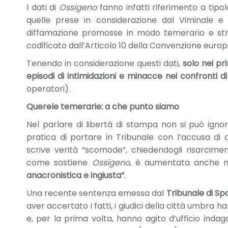
I dati di
Ossigeno
fanno infatti riferimento a tipo
quelle prese in considerazione dal Viminale
diffamazione promosse in modo temerario e strum
codificato dall’Articolo 10 della Convenzione europe
Tenendo in considerazione questi dati,
solo nei pr
episodi di intimidazioni e minacce nei confronti 
operatori).
Querele temerarie: a che punto siamo
Nel parlare di libertà di stampa non si può ignor
pratica di portare in Tribunale con l’accusa di
scrive verità “scomode”, chiedendogli risarcime
come sostiene
Ossigeno
, è aumentata anche n
anacronistica e ingiusta”
.
Una recente sentenza emessa dal
Tribunale di Sp
aver accertato i fatti, i giudici della città umbra h
e, per la prima volta, hanno agito d’ufficio inda