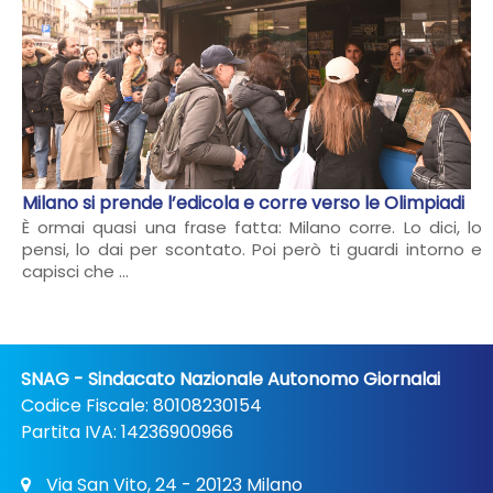
Milano si prende l’edicola e corre verso le Olimpiadi
È ormai quasi una frase fatta: Milano corre. Lo dici, lo
pensi, lo dai per scontato. Poi però ti guardi intorno e
capisci che ...
SNAG - Sindacato Nazionale Autonomo Giornalai
Codice Fiscale: 80108230154
Partita IVA: 14236900966
Via San Vito, 24 - 20123 Milano