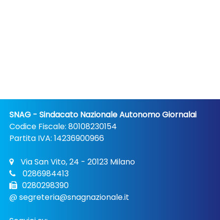
SNAG - Sindacato Nazionale Autonomo Giornalai
Codice Fiscale: 80108230154
Partita IVA: 14236900966
Via San Vito, 24 - 20123 Milano
0286984413
0280298390
@
segreteria@snagnazionale.it